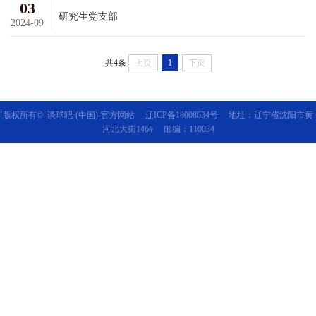
03
研究生党支部
2024-09
共4条
上页
1
下页
版权所有© 谈球吧·(中国)-官方网站 辽ICP备18008634号 地址：辽宁省沈阳市黄
河北大街146# 邮编：110034