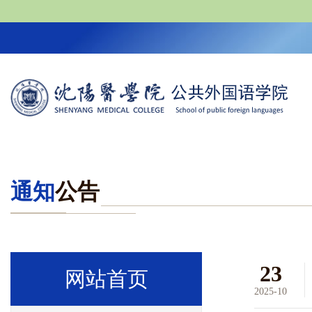
通知
公告
23
网站首页
2025-10