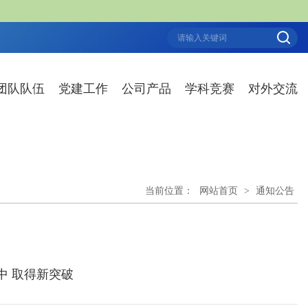
团队队伍
党建工作
公司产品
学科竞赛
对外交流
当前位置：
网站首页
>
通知公告
中 取得新突破