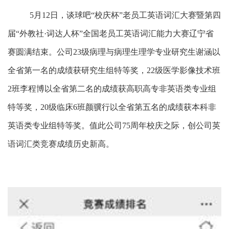
5
月
12
日，谈球吧“校庆杯”老员工英语词汇大赛暨第四
届“外教社·词达人杯”全国老员工英语词汇能力大赛辽宁省
赛圆满结束。公司
23
级病理与病理生理学专业研究生谢涵以
全省第一名的成绩获研究生组特等奖，
22
级医学影像技术班
2
班李程博以全省第二名的成绩获高职高专非英语类专业组
特等奖，
20
级临床
6
班颜骥行以全省第五名的成绩获本科非
英语类专业组特等奖。值此公司
75
周年校庆之际，创公司英
语词汇类竞赛成绩历史新高。