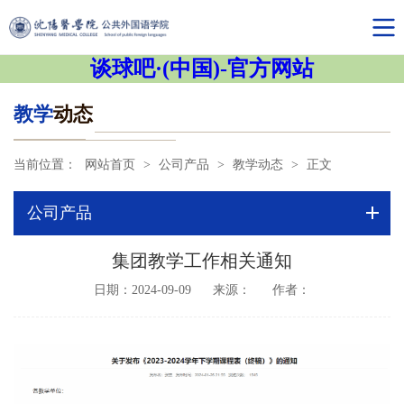
谈球吧·(中国)-官方网站
教学
动态
当前位置：
网站首页
>
公司产品
>
教学动态
>
正文
公司产品
集团教学工作相关通知
日期：2024-09-09
来源：
作者：