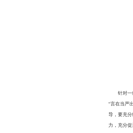
针对一
“言在当严
导，要充分
力，充分促